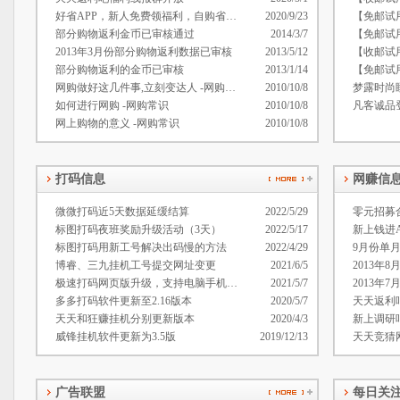
好省APP，新人免费领福利，自购省钱分享赚钱神器
2020/9/23
【免邮试用
部分购物返利金币已审核通过
2014/3/7
【免邮试
2013年3月份部分购物返利数据已审核
2013/5/12
【收邮试
部分购物返利的金币已审核
2013/1/14
【免邮试
网购做好这几件事,立刻变达人 -网购经验
2010/10/8
梦露时尚
如何进行网购 -网购常识
2010/10/8
凡客诚品
网上购物的意义 -网购常识
2010/10/8
打码信息
网赚信
微微打码近5天数据延缓结算
2022/5/29
标图打码夜班奖励升级活动（3天）
2022/5/17
新上钱进
标图打码用新工号解决出码慢的方法
2022/4/29
9月份单
博睿、三九挂机工号提交网址变更
2021/6/5
2013年
极速打码网页版升级，支持电脑手机平板
2021/5/7
2013年
多多打码软件更新至2.16版本
2020/5/7
天天返利
天天和狂赚挂机分别更新版本
2020/4/3
新上调研
威锋挂机软件更新为3.5版
2019/12/13
天天竞猜
广告联盟
每日关