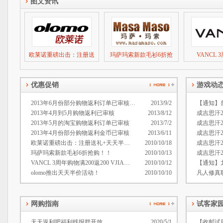
图文资讯
欧莱诺重磅出击：注册送
玛萨玛索新款毛衫6折抢
VANCL
优惠促销
游戏动
2013年6月份部分购物返利订单已审核通过
2013/9/2
【通知】
2013年4月到5月购物返利已审核
2013/8/12
成吉思汗
2013年5月的淘宝购物返利订单已审核
2013/7/2
成吉思汗
2013年4月份部分购物返利金币已审核
2013/6/11
成吉思汗
欧莱诺重磅出击：注册送礼+天天半价+满额送券+满额加送
2010/10/18
成吉思汗
玛萨玛索新款毛衫6折抢购！！
2010/10/13
成吉思汗
VANCL 3周年购物满200返200 VJIA礼品卡！
2010/10/12
olomo推出天天半价活动！
2010/10/10
凡人修真
网购指南
试客家
天天返利吧福利线报群开放
2020/5/1