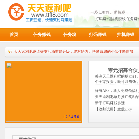
打码赚钱|挂机赚钱|任务
首页
任务赚钱
任务墙
打码赚钱
挂机赚钱
天天返利吧邀请好友活动重磅升级，绝对给力。快邀请您的小伙伴来参加
请各位天天返利吧赚友积极推广，获取丰厚的额外奖励
本站兑换比例：10000金币=1人民币，满10000金币即可申请提现！
零元招募合伙
关注天天返利吧的朋友们，
个全零投资，既可以省钱，
好省APP，新人免费领福利.
天天返利吧单月推广奖励给力
新手打码赚钱步骤...
【收邮试用】兰蔻juicy...
1
2
3
4
5
6