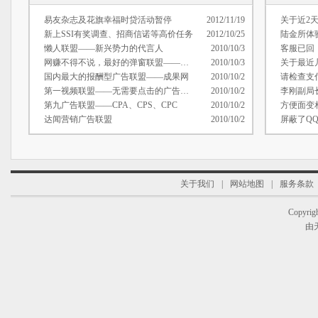
易友杂志及花旗幸福时贷活动暂停
2012/11/19
关于近2
新上SSI有奖调查、招商信诺等高价任务
2012/10/25
陆金所体
懒人联盟——新兴势力的代言人
2010/10/3
客服已回
网赚不得不说，最好的弹窗联盟——广逸传媒
2010/10/3
国内最大的报酬型广告联盟——成果网
2010/10/2
请检查支
第一视频联盟——无需要点击的广告联盟
2010/10/2
李刚副局
第九广告联盟——CPA、CPS、CPC
2010/10/2
达闻营销广告联盟
2010/10/2
关于我们
|
网站地图
|
服务条款
Copyrigh
由