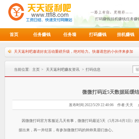
打码赚钱|挂机赚钱|任务
首页
任务赚钱
任务墙
打码赚钱
挂机赚钱
天天返利吧邀请好友活动重磅升级，绝对给力。快邀请您的小伙伴来参加
请各位天天返利吧赚友积极推广，获取丰厚的额外奖励
本站兑换比例：10000金币=1人民币，满10000金币即可申请提现！
当前位置:
主页
>
天天返利吧赚友资讯
>
打码信息
微微打码近5天数据延缓
发布时间:2022/5/29 22:40:06 作者:天天 
因微微打码官方客服近几天有事，微微打码最近5天（5月28-6月1日）
据出来，再一并结算，有参加微微打码的帅帅美眉们放心。