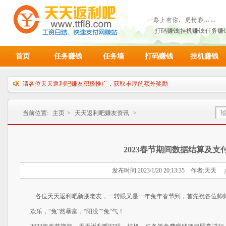
打码赚钱|挂机赚钱|任务
首页
任务赚钱
任务墙
打码赚钱
挂机赚钱
请各位天天返利吧赚友积极推广，获取丰厚的额外奖励
本站兑换比例：10000金币=1人民币，满10000金币即可申请提现！
天天返利吧邀请好友活动重磅升级，绝对给力。快邀请您的小伙伴来参加
当前位置:
主页
>
天天返利吧赚友资讯
>
2023春节期间数据结算及支
发布时间:2023/1/20 20:13:35 作者:天天 
各位天天返利吧新朋老友，一转眼又是一年兔年春节到，首先祝各位帅帅
欢乐，“兔”然暴富，“阳没”“兔”气！