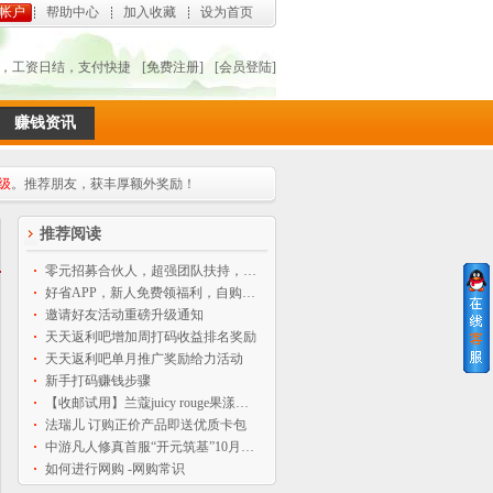
帐户
帮助中心
加入收藏
设为首页
钱，工资日结，支付快捷
[免费注册]
[会员登陆]
赚钱资讯
级
。推荐朋友，获丰厚额外奖励！
推荐阅读
零元招募合伙人，超强团队扶持，全程免费
好省APP，新人免费领福利，自购省钱分享赚钱神器
邀请好友活动重磅升级通知
天天返利吧增加周打码收益排名奖励
天天返利吧单月推广奖励给力活动
新手打码赚钱步骤
【收邮试用】兰蔻juicy rouge果漾亮彩持久保湿唇膏2.4ml
法瑞儿 订购正价产品即送优质卡包
中游凡人修真首服“开元筑基”10月9日14点盛大开启
如何进行网购 -网购常识