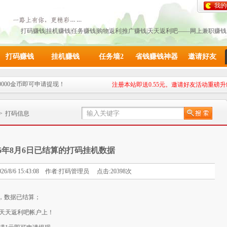
我的
打码赚钱|挂机赚钱|任务赚钱|购物返利|推广赚钱|天天返利吧——网上兼职赚
打码赚钱
挂机赚钱
任务墙2
省钱赚钱神器
邀请好友
0000金币即可申请提现！
注册本站即送0.55元。邀请好友活动重磅升
给力。快邀请您的小伙伴来参加
厚的额外奖励
>
打码信息
26年8月6日已结算的打码挂机数据
26/8/6 15:43:08 作者:打码管理员 点击:20398次
码，数据已结算；
天天返利吧帐户上！